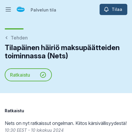
Tilaa
Palvelun tila
Avaa päävalikko
Palvelun tila
Tehden
Tilapäinen häiriö maksupäätteiden
toiminnassa (Nets)
Ratkaistu
Ratkaistu
Nets on nyt ratkaissut ongelman. Kiitos kärsivällisyydestä!
10:30 EEST - 10 lokakuu 2024